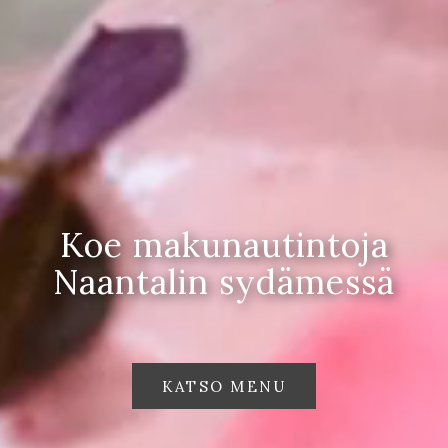
Koe makunautintoja
Naantalin sydämessä
KATSO MENU